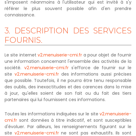
s'imposent néanmoins à l'utilisateur qui est invité à s'y
référer le plus souvent possible afin d'en prendre
connaissance.
3.
DESCRIPTION
DES
SERVICES
FOURNIS.
Le site internet
v2.menuiserie-cmi.fr
a pour objet de fournir
une information concernant l'ensemble des activités de la
société.
v2.menuiserie-cmi.fr
s'efforce de fournir sur le
site
v2.menuiserie-cmi.fr
des informations aussi précises
que possible. Toutefois, il ne pourra être tenu responsable
des oublis, des inexactitudes et des carences dans la mise
à jour, qu'elles soient de son fait ou du fait des tiers
partenaires qui lui fournissent ces informations.
Toutes les informations indiquées sur le site
v2.menuiserie-
cmi.fr
sont données à titre indicatif, et sont susceptibles
d'évoluer. Par ailleurs, les renseignements figurant sur le
site
v2.menuiserie-cmi.fr
ne sont pas exhaustifs. Ils sont