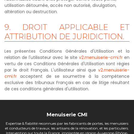
utilisation détournée, accès non autorisé, divulgation,
altération ou destruction.
9.
DROIT
APPLICABLE
ET
ATTRIBUTION
DE
JURIDICTION.
Les présentes Conditions Générales d'Utilisation et la
relation de l'utilisateur avec le site
v2.menuiserie-cmi.fr
en
vertu de ces Conditions Générales d'Utilisation sont régies
par le droit Français. L'utilisateur ainsi que
v2.menuiserie-
cmi.fr
acceptent de se soumettre à la compétence
exclusive des tribunaux Français en cas de litige résultant
de ces conditions générales d'utilisation.
Menuiserie
CMI
Expertise & fiabilité reconnues par les fabricants de portes, les menuisiers
et conducteurs de travaux, les artisans de la rénovation, et les particuliers.
Intervention sur toute la France, implantée en région Auvergne-Rhône-