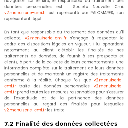
navigation sur le site, le responsable du traitement des
données personnelles est : Societe Nouvelle Cmi.
v2.menuiserie-cmi.fr
est représenté par PALOMARES, son
représentant légal
En tant que responsable du traitement des données qu'il
collecte,
v2.menuiserie-cmi.fr
s'engage à respecter le
cadre des dispositions légales en vigueur. Il lui appartient
notamment au client d'établir les finalités de ses
traitements de données, de fournir à ses prospects et
clients, à partir de la collecte de leurs consentements, une
information complète sur le traitement de leurs données
personnelles et de maintenir un registre des traitements
conforme à la réalité. Chaque fois que
v2.menuiserie-
cmi.fr
traite des données personnelles,
v2.menuiserie-
cmi.fr
prend toutes les mesures raisonnables pour s'assurer
de l'exactitude et de la pertinence des données
personnelles au regard des finalités pour lesquelles
v2.menuiserie-cmi.fr
les traite.
7.2
Finalité
des
données
collectées