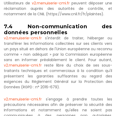
Utilisateurs de
v2.menuiserie-cmi.fr
peuvent déposer une
réclamation auprès des autorités de contrôle, et
notamment de la CNIL (https://www.cnil.fr/fr/plaintes).
7.4
Non-communication
des
données
personnelles
v2.menuiserie-cmi.fr
s'interdit de traiter, héberger ou
transférer les Informations collectées sur ses clients vers
un pays situé en dehors de l'Union européenne ou reconnu
comme « non adéquat » par la Commission européenne
sans en informer préalablement le client. Pour autant,
v2.menuiserie-cmi.fr
reste libre du choix de ses sous-
traitants techniques et commerciaux à la condition qu'il
présentent les garanties suffisantes au regard des
exigences du Règlement Général sur la Protection des
Données (RGPD : n° 2016-679).
v2.menuiserie-cmi.fr
s'engage à prendre toutes les
précautions nécessaires afin de préserver la sécurité des
Informations et notamment qu'elles ne soient pas
communiquées à des personnes non autorisées.